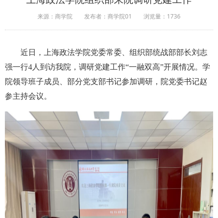
来源：商学院
发布者：商学院01
浏览量：
1736
近日
，上海政法学院党委常委
、
组织部统战部部长刘志
强
一行4人到访
我院
，
调研党建工作“一融双高”开展情况
。
学
院领导班子成员
、
部分党支部书记
参加
调研
，
院
党委书记赵
参主持
会议
。