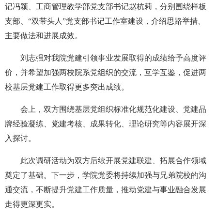
记冯颖、工商管理教学部党支部书记赵杭莉，分别围绕样板
支部、“双带头人”党支部书记工作室建设，介绍思路举措、
主要做法和进展成效。
刘志强对我院党建
引领事业发展取得的成绩
给予
高度
评
价
，
并希望加强两校院系党组织的交流，互学互鉴，促进两
校基层党建工作取得更多突出成绩。
会上，
双方围绕基层党组织标准化规范化建设、党建品
牌经验凝练
、
党建考核、成果转化、理论研究
等
内容
展开深
入探讨。
此次调研
活动
为
双方
后续
开展
党建
联建、
拓展合作领域
奠定了基础。
下一步，学院党委
将持续
加强与兄弟院校的
沟
通
交流
，
不断提升党建工作质量，推动党建与事业融合发展
走得更深更实
。