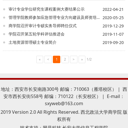
计法制与监督效能、资源环境审计与生态治
理、民生审计与社会保障研究三个重点研究
审计专业学位研究生课程案例大赛结果公示
2022-04-21
方向，细化实化量化目标任务，完善激励考
管理学院教师参加应急管理专业方向建设及师资培训研讨会
2020-05-25
核机制，高效推进审计学科建设。三是要积
极服务社会需求。激发科研创新动力，鼓励
商学院召开审计专硕实务导师聘任仪式
2019-12-29
引导科研人员产出高质量智库成果，持续提
学院召开第五轮学科评估推进会
2019-11-07
升审计服务经济社会高质量发展能力。 会议
土地资源管理硕士专业简介
还对审计学科建设任务、团队分工、开展有
2019-09-20
组织科研、申报教材专著、提高审计人才培
养教育质量、夯实学生实习实践等工作进行
«
<
1
了安排部署。
2
>
»
1/2
地址：西安市长安南路300号 邮编：710063（雁塔校区） | 西
安市西长安街558号 邮编：710122（长安校区） | E-mail：
sxyweb@163.com
2019 Version 2.0 All Rights Reserved. 西北政法大学商学院 版
权所有
技术支持：
网是科技 长安大学信息工程学院