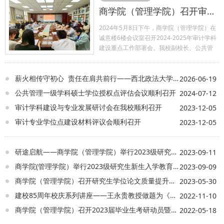
商学院（管理学院）召开审计学科建设重点工作部署会
2024年5月8日下午，商学院（管理学院）在
诚意楼6楼会议室召开2024-2025年审计学科
建设重点工作部署会。我校副校长、公共管
理一级学科负责人张荣刚教授、学院领导班
子成员、审计专硕导师及财务审计系全体教
师参会，会议由李晓宁院长主持。 会议指
薪火相传守初心 责任在肩共前行——西北政法大学2026届行政管理研究生经验分享会圆满举行
2026-06-19
出，我校审计人才培养、学科建设、教育教
公共管理一级学科硕士学位授权点评估会议顺利召开
2024-07-12
学、社会服务等方面取得了较好的成绩。但
审计学科建设与专业发展研讨会在我校顺利召开
2023-12-05
面对研究生教育教学的新形势新任务新要
求，我校审计学科建设还存在一些问题和短
审计专业学位点建设材料评议会顺利召开
2023-12-05
板。会议要求，要立足我校审计学科建设现
状，客观分析形势，明确努力方向，抢抓发
展机遇，落实相关责任，高质量推进审计学
研途启航——商学院（管理学院）举行2023级研究生开学典礼暨导师见面会
2023-09-11
科建设。 会议强调，“十四五”时期是我校审计
商学院(管理学院）举行2023级研究生新生入学教育大会
2023-09-09
学科建设发展的关键期和机遇期。一是要稳
步提升审计研究生培养规模和质量。进一步
商学院（管理学院）召开研究生学位论文质量提升专题工作会
2023-05-30
完善基本条件保障能力建设，加强组织领
建校85周年校庆系列讲座——王永贵教授做题为《高质量研究炼成记》专题讲座
2022-11-10
导，夯实导师责任，开展教材、课程和案例
库等建设，强化学位论文全过程质量管理。
商学院（管理学院）召开2023届毕业生考研动员暨硕士专业招生宣讲会
2022-05-18
二是要对标对表开展审计学科建设。聚焦审