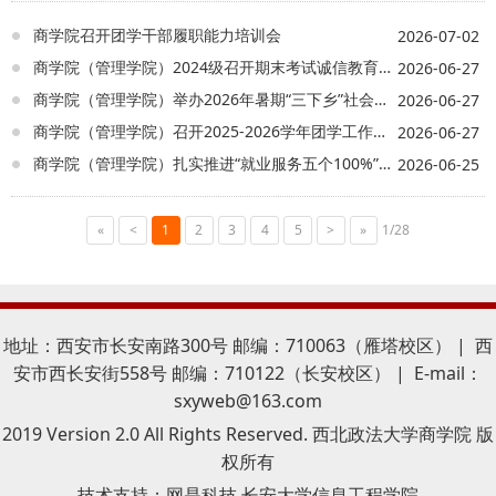
仰，从容奔赴家国使命。在舞台氛围的层层
烘托下，群舞演员向观众呈现了一场震撼人
商学院召开团学干部履职能力培训会
2026-07-02
心的红色颂歌。 该舞蹈以立意深刻的设计 与
商学院（管理学院）2024级召开期末考试诚信教育大会
2026-06-27
极具张力的演绎 展现红色革命精神之美 传递
新时代青年的家国情怀 也筑牢了青年一代的
商学院（管理学院）举办2026年暑期“三下乡”社会实践院级立项答辩
2026-06-27
爱国信仰
商学院（管理学院）召开2025-2026学年团学工作表彰大会
2026-06-27
商学院（管理学院）扎实推进“就业服务五个100%”专项工作 多措并举助力2027届毕业生升学就业
2026-06-25
«
<
1
2
3
4
5
>
»
1/28
地址：西安市长安南路300号 邮编：710063（雁塔校区） | 西
安市西长安街558号 邮编：710122（长安校区） | E-mail：
sxyweb@163.com
2019 Version 2.0 All Rights Reserved. 西北政法大学商学院 版
权所有
技术支持：
网是科技 长安大学信息工程学院