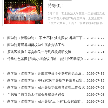
特等奖！
6月11日，西北政法大学第三十二届校园文化
艺术节在天平楼广场隆重举办，汇聚全校学
子的文艺力量，上演了一场精彩纷呈的青春
艺术盛宴。在激烈的角逐中，商学院（管理
学院）凭借舞蹈《秋瑾颂》脱颖而出，用青
春风采演绎红色初心，用赤诚之声抒发家国
商学院（管理学院）“不‘土’不快 烛光探农”暑期三下乡实践团——赴陕西省安康市岚皋县蜡烛村暑期社会实践纪实
2026-07-22
情怀，荣获特等奖。 由我院22名舞者表演 将
商学院开展暑期留校学生宿舍走访工作
2026-07-22
近代革命风骨 与舞台叙事艺术相结合 演绎出
雁塔区政协主席贠孝民一行到我校调研交流
2026-07-21
信仰与热血的磅礴交响 秋瑾精神是近代珍贵
的红色风骨 而家国大义则是中华儿女永恒的
传承红色基因|踏访小河会议旧址，普法护民助振兴 ——商学院（管理学院）赴陕西榆林靖边小河会议旧址暑期社会实践团三下乡实践纪实
2026-07-20
精神信仰 舞蹈《秋瑾颂》 以沉浸式舞台演绎
承载百年不朽的红色精神元素 二者的巧妙结
合 凝聚近代革命风骨 彰显时代热血担当 传承
商学院（管理学院）开展空中英语小课堂家长会及志愿者培训会
2026-07-19
华夏爱国薪火 在表演中，舞台上一幕幕场景
商学院（管理学院）举行2026年暑期本科生专业实习出征仪式
2026-07-15
伴着音乐缓缓更迭，有限的舞台空间被光影
与场景调度划分成层层递进的叙事篇章，舞
商学院（管理学院）召开暑期学生教育管理工作会议
2026-07-09
台中央，随着灯光与队形的变换，近代巾帼
＂枫桥＂辅导员工作室召开建设研讨会
2026-07-08
先烈心怀家国、勇赴山河的英雄形象徐徐展
开。坚毅昂扬的舞者时而化身热血志士奔赴
商学院（管理学院）召开暑期“三下乡”社会实践前培训会
2026-07-03
前路，初心滚烫，时而化身巾帼英豪坚守信