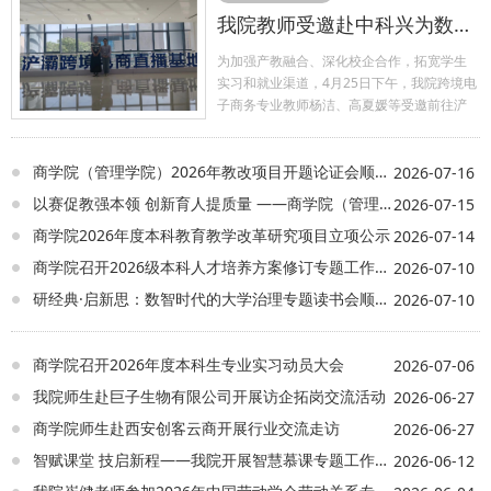
我院教师受邀赴中科兴为数智科技有限公司开展访企拓岗调研活动
为加强产教融合、深化校企合作，拓宽学生
实习和就业渠道，4月25日下午，我院跨境电
子商务专业教师杨洁、高夏媛等受邀前往浐
灞跨境电商直播基地的中科兴为数智科技有
限公司进行访企拓岗调研活动。 调研过程
中，中科兴为数智科技有限公司运营CEO陈
商学院（管理学院）2026年教改项目开题论证会顺利召开
2026-07-16
学远带领杨洁老师和高夏媛老师进行了参
以赛促教强本领 创新育人提质量 ——商学院（管理学院）成功举办2026年第八届教学创新大赛
2026-07-15
观，随后，与公司管理层和技术人员开展了
商学院2026年度本科教育教学改革研究项目立项公示
2026-07-14
座谈交流。座谈期间，中科兴为数智科技有
限公司流量商业操盘手张语桐详细介绍了公
商学院召开2026级本科人才培养方案修订专题工作会议
2026-07-10
司的业务范畴、技术特色，我院教师向企业
研经典·启新思：数智时代的大学治理专题读书会顺利举行
2026-07-10
介绍了学院跨境电子商务专业基本状况、特
色及优势、学生实习及就业需要并了解到企
业人才需求和行业的发展情况。双方就我院
商学院召开2026年度本科生专业实习动员大会
2026-07-06
跨境电子商务专业的人才培养方案进行了深
入交流，中科兴为数智科技有限公司方面对
我院师生赴巨子生物有限公司开展访企拓岗交流活动
2026-06-27
我院人才培养模式表示高度认可并希望与我
商学院师生赴西安创客云商开展行业交流走访
2026-06-27
院加强合作。 此次访企拓岗促就业调研活
动，是进一步深化跨境电子商务人才培养、
智赋课堂 技启新程——我院开展智慧慕课专题工作坊培训
2026-06-12
强化校企合作的具体落实，加强了对行业市