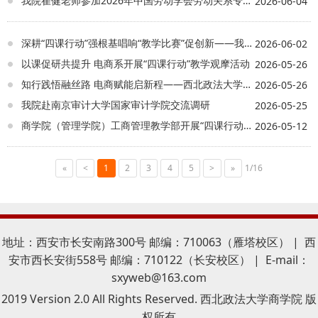
我院崔健老师参加2026年中国劳动学会劳动关系专业委员会暨企业人力资源管理与开发专业委员会年会
2026-06-04
场需求的了解，也畅通了人才供需沟通路
径，为双方开展更深层次的合作奠定了坚实
基础。
深耕“四课行动”强根基唱响“教学比赛”促创新——我院持续提升本科教学质量
2026-06-02
以课促研共提升 电商系开展“四课行动”教学观摩活动
2026-05-26
知行践悟融丝路 电商赋能启新程——西北政法大学师生积极参与第十届丝博会丝路电商系列活动
2026-05-26
我院赴南京审计大学国家审计学院交流调研
2026-05-25
商学院（管理学院）工商管理教学部开展“四课行动”教学观摩活动
2026-05-12
«
<
1
2
3
4
5
>
»
1/16
地址：西安市长安南路300号 邮编：710063（雁塔校区） | 西
安市西长安街558号 邮编：710122（长安校区） | E-mail：
sxyweb@163.com
2019 Version 2.0 All Rights Reserved. 西北政法大学商学院 版
权所有