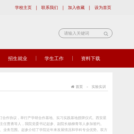
学校主页
|
联系我们
|
加入收藏
|
设为首页
招生就业
学生工作
资料下载
首页
实验实训
签订合作协议，举行产学研合作基地、实习实践基地授牌仪式。西安星
主任曹勇等人，我院党委书记赵参、副院长杨柳青等人参加签约。
、业务范围。赵参介绍了学院近年来发展情况和学科专业优势。双方