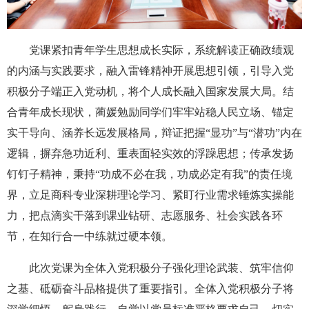
党课紧扣青年学生思想成长实际，系统解读正确政绩观
的内涵与实践要求，融入雷锋精神开展思想引领，引导入党
积极分子端正入党动机，将个人成长融入国家发展大局。结
合青年成长现状，蔺媛勉励同学们牢牢站稳人民立场、锚定
实干导向、涵养长远发展格局，辩证把握“显功”与“潜功”内在
逻辑，摒弃急功近利、重表面轻实效的浮躁思想；传承发扬
钉钉子精神，秉持“功成不必在我，功成必定有我”的责任境
界，立足商科专业深耕理论学习、紧盯行业需求锤炼实操能
力，把点滴实干落到课业钻研、志愿服务、社会实践各环
节，在知行合一中练就过硬本领。
此次党课为全体入党积极分子强化理论武装、筑牢信仰
之基、砥砺奋斗品格提供了重要指引。全体入党积极分子将