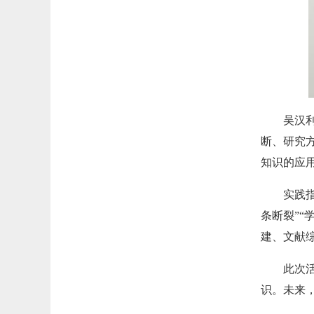
吴汉
断、研究
知识的应
实践
条断裂”
建、文献
此次
识。未来