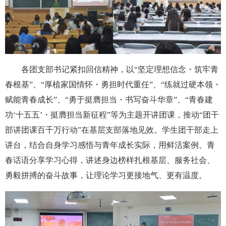
各团支部书记紧扣回信精神，以“坚定理想信念・筑牢青
春根基”、“厚植家国情怀・勇担时代重任”、“练就过硬本领・
赋能青春成长”、“勇于挺膺担当・书写奋斗华章”、“青春建
功‘十五五’・挺膺担当新征程”等为主题开讲团课，推动“团干
部讲团课百千万行动”在基层支部落地见效。学生团干部走上
讲台，结合自身学习感悟与青年成长实际，用鲜活案例、青
春话语分享学习心得，讲述身边榜样扎根基层、服务社会、
勇毅拼搏的奋斗故事，让理论学习更接地气、更有温度。