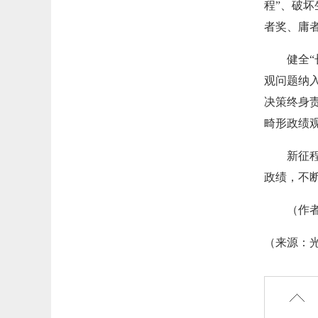
程”、破
者奖、庸
健全
观问题纳
决策终身
畸形政绩
新征
政绩，不
（作
（来
源：