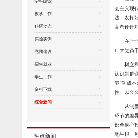
学科建设
会主义现
教学工作
法，发挥
科研动态
高考评针对
实验实训
在“
广大党员
党团建设
招生就业
树立
认识到群
学生工作
养“功成不
资料下载
性，以久
综合新闻
从制
环节的差
部全身心
地生根、
热点新闻