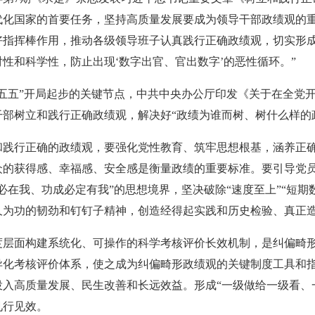
代化国家的首要任务，坚持高质量发展要成为领导干部政绩观的
好指挥棒作用，推动各级领导班子认真践行正确政绩观，切实形成
性和科学性，防止出现‘数字出官、官出数字’的恶性循环。”
十五五”开局起步的关键节点，中共中央办公厅印发《关于在全党
干部树立和践行正确政绩观，解决好“政绩为谁而树、树什么样的
和践行正确的政绩观，要强化党性教育、筑牢思想根基，涵养正
众的获得感、幸福感、安全感是衡量政绩的重要标准。要引导党
必在我、功成必定有我”的思想境界，坚决破除“速度至上”“短
久为功的韧劲和钉钉子精神，创造经得起实践和历史检验、真正
度层面构建系统化、可操作的科学考核评价长效机制，是纠偏畸
异化考核评价体系，使之成为纠偏畸形政绩观的关键制度工具和指
投入高质量发展、民生改善和长远效益。形成“一级做给一级看、
见行见效。