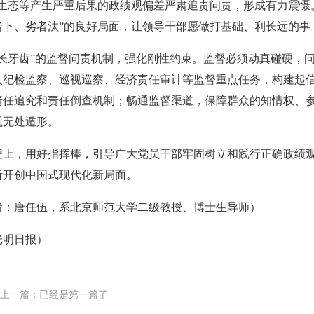
坏生态等产生严重后果的政绩观偏差严肃追责问责，形成有力震慑
者下、劣者汰”的良好局面，让领导干部愿做打基础、利长远的事
“长牙齿”的监督问责机制，强化刚性约束。监督必须动真碰硬，
入纪检监察、巡视巡察、经济责任审计等监督重点任务，构建起信
责任追究和责任倒查机制；畅通监督渠道，保障群众的知情权、
观无处遁形。
程上，用好指挥棒，引导广大党员干部牢固树立和践行正确政绩
断开创中国式现代化新局面。
者：唐任伍，系北京师范大学二级教授、博士生导师）
光明日报）
上一篇：已经是第一篇了