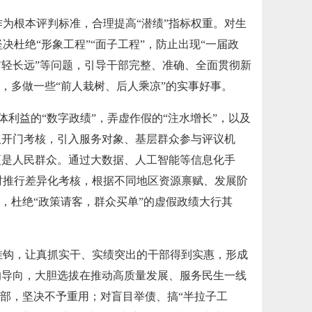
为根本评判标准，合理提高“潜绩”指标权重。对生
杜绝“形象工程”“面子工程”，防止出现“一届政
前轻长远”等问题，引导干部完整、准确、全面贯彻新
力，多做一些“前人栽树、后人乘凉”的实事好事。
整体利益的“数字政绩”，弄虚作假的“注水增长”，以及
取开门考核，引入服务对象、基层群众参与评议机
更是人民群众。通过大数据、人工智能等信息化手
时推行差异化考核，根据不同地区资源禀赋、发展阶
”，杜绝“政策请客，群众买单”的虚假政绩大行其
挂钩，让真抓实干、实绩突出的干部得到实惠，形成
的导向，大胆选拔在推动高质量发展、服务民生一线
干部，坚决不予重用；对盲目举债、搞“半拉子工