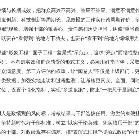
潜绩与长期成效，把群众高兴不高兴、答应不答应、满意不满意作
制度创新、科技创新等周期长、见效慢的工作实行跨周期评价，坚决
包袱”现象。增强干部的敬畏心、责任感和历史担当，纠偏“重当
既要在“看得到”的地方下功夫，也要在“看不到”的地方绵绵用
些“形象工程”“面子工程”“盆景式”示范点，追求“亮点”而牺牲
出彩”、不考虑实效和群众感受的形式主义，必须用好指挥棒，采
群众满意度、第三方评估的权重，让“阅卷人”不仅是上级部门，
各类数据，加强实地走访和过程监测，让考核更真实、全面。同
位，设置个性化指标，实现“多道竞跑”，防止“一把尺子量到底
用人是政绩观的风向标，考核结果与干部选拔任用、激励约束硬
；坚持新时代好干部标准，树立“以实干论英雄、凭实绩用干部”
的干部。对政绩观存在偏差、搞“表演式忙碌”“摆拍式政绩”的