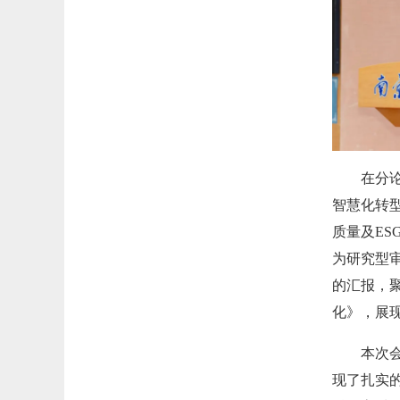
在分
智慧化转型的新
质量及E
为研究型
的汇报，
化》，展
本次
现了扎实